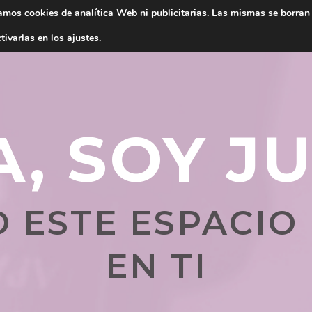
amos cookies de analítica Web ni publicitarias. Las mismas se borran 
tivarlas en los
ajustes
.
, SOY J
 ESTE ESPACI
EN TI