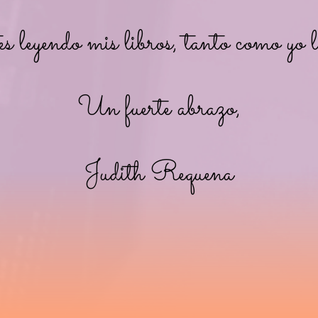
s leyendo mis libros, tanto como yo l
Un fuerte abrazo,
Judith Requena