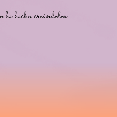
o he hecho creándolos.